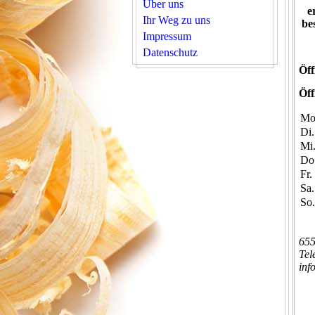
Über uns
e
Ihr Weg zu uns
be
Impressum
Datenschutz
Öff
Öff
M
Di
Mi
Do
Fr
Sa
So
655
Tel
inf