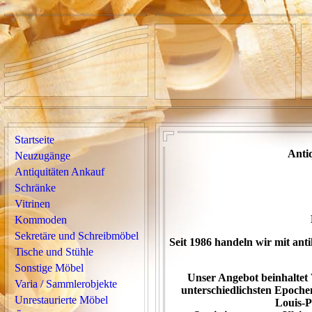
Startseite
Anti
Neuzugänge
Antiquitäten Ankauf
Schränke
Vitrinen
Kommoden
Sekretäre und Schreibmöbel
Seit 1986 handeln wir mit ant
Tische und Stühle
Sonstige Möbel
Unser Angebot beinhaltet
Varia / Sammlerobjekte
unterschiedlichsten Epoche
Unrestaurierte Möbel
Louis-Ph