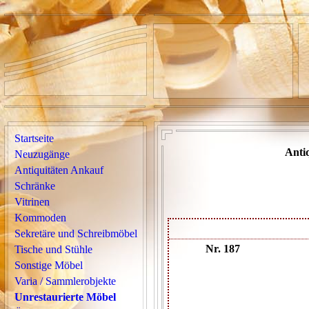
Startseite
Anti
Neuzugänge
Antiquitäten Ankauf
Schränke
Vitrinen
Kommoden
Sekretäre und Schreibmöbel
Nr. 187
Tische und Stühle
Sonstige Möbel
Varia / Sammlerobjekte
Unrestaurierte Möbel